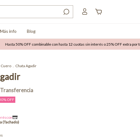
Más info
Blog
 50% OFF combinable con hasta 12 cuotas sin interés o 25% OFF extra por transfere
Cuero
.
Chata Agadir
gadir
30
% OFF
es