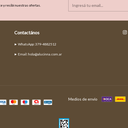
e y recibí nuestras ofertas.
Contactános
► Email:
hola@alucinna.com.ar
Medios de envío