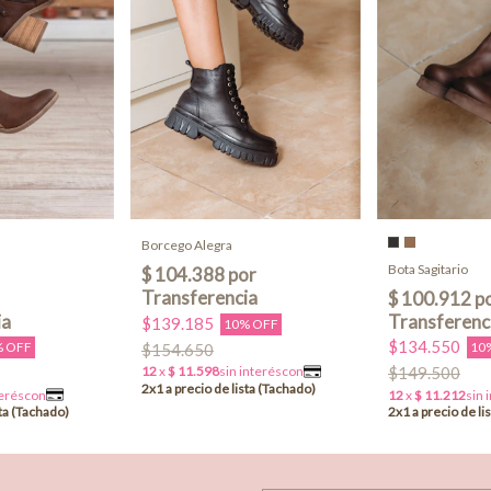
Borcego Alegra
Bota Sagitario
$139.185
10% OFF
$134.550
% OFF
10
$154.650
$149.500