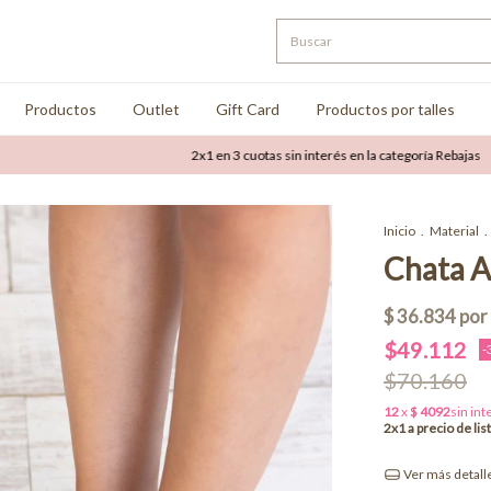
Productos
Outlet
Gift Card
Productos por talles
2x1 en 3 cuotas sin interés en la categoría Rebajas
Hasta
Inicio
.
Material
.
Chata A
$49.112
-
$70.160
Ver más detall