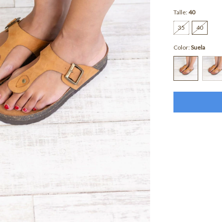
Talle:
40
35
40
Color:
Suela