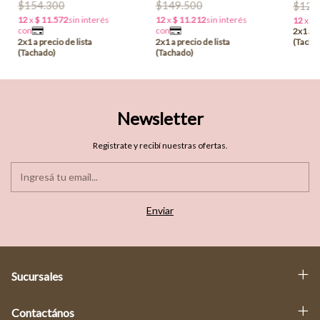
$154.300
$149.500
$120
Newsletter
Registrate y recibí nuestras ofertas.
Sucursales
Contactános