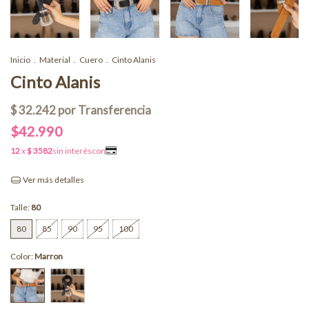
Inicio
.
Material
.
Cuero
.
Cinto Alanis
Cinto Alanis
$42.990
Ver más detalles
Talle:
80
80
85
90
95
100
Color:
Marron