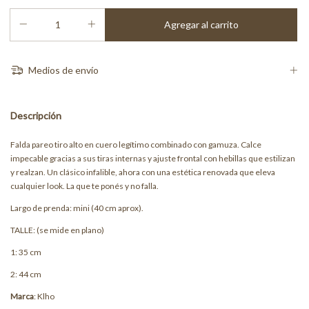
Medios de envío
Descripción
Falda pareo tiro alto en cuero legítimo combinado con gamuza. Calce
impecable gracias a sus tiras internas y ajuste frontal con hebillas que estilizan
y realzan. Un clásico infalible, ahora con una estética renovada que eleva
cualquier look. La que te ponés y no falla.
Largo de prenda: mini (40 cm aprox).
TALLE: (se mide en plano)
1: 35 cm
2: 44 cm
Marca
: Klho