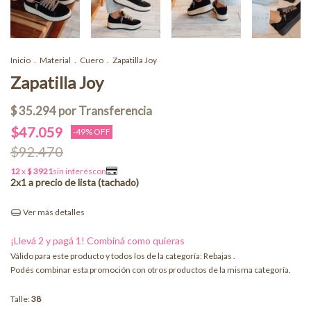
Inicio
.
Material
.
Cuero
.
Zapatilla Joy
Zapatilla Joy
$47.059
-
49
% OFF
$92.470
Ver más detalles
¡Llevá 2 y pagá 1!
Válido para este producto y todos los de la categoría: Rebajas .
Podés combinar esta promoción con otros productos de la misma categoría.
Talle:
38