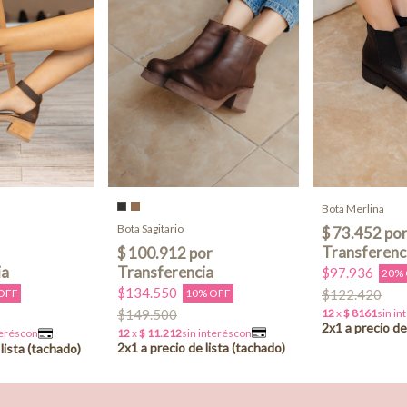
Bota Merlina
Bota Sagitario
$97.936
20%
$134.550
10% OFF
$122.420
OFF
$149.500