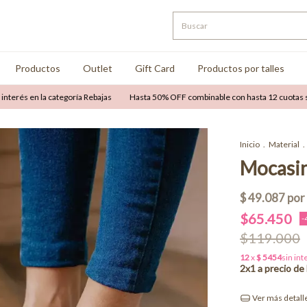
Productos
Outlet
Gift Card
Productos por talles
n la categoría Rebajas
Hasta 50% OFF combinable con hasta 12 cuotas sin interé
Inicio
.
Material
.
Mocasi
$65.450
-
$119.000
Ver más detall