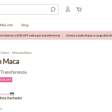
Más info
Blog
s o 25% OFF extra por transferencia
Envíos a todo el país a cargo del cliente
Cuero
.
Mocasin Maca
n Maca
45
% OFF
es