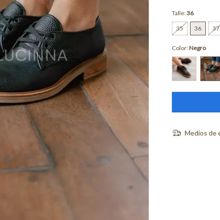
Talle:
36
35
36
37
Color:
Negro
Medios de 