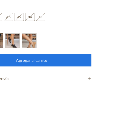
38
39
40
41
envío