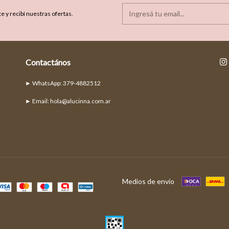
e y recibí nuestras ofertas.
Contactános
► Email:
hola@alucinna.com.ar
Medios de envío