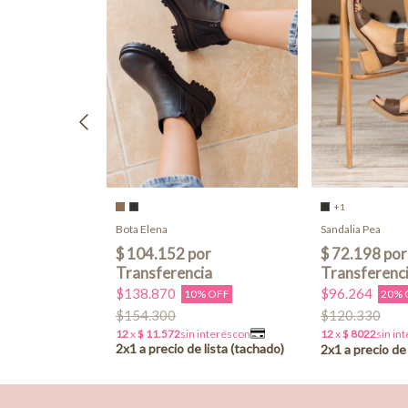
+1
Bota Elena
Sandalia Pea
$138.870
$96.264
10% OFF
20% 
$154.300
$120.330