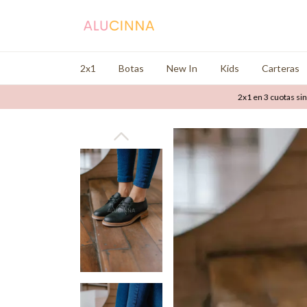
2x1
Botas
New In
Kids
Carteras
2x1 en 3 cuotas sin interés e