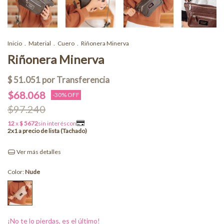
Inicio
.
Material
.
Cuero
.
Riñonera Minerva
Riñonera Minerva
$68.068
-
30
% OFF
$97.240
Ver más detalles
Color:
Nude
¡No te lo pierdas, es el último!