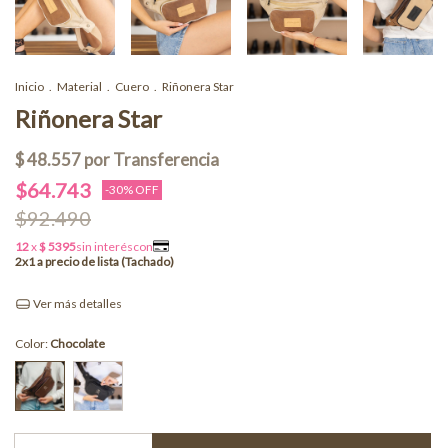
Inicio
.
Material
.
Cuero
.
Riñonera Star
Riñonera Star
$64.743
-
30
% OFF
$92.490
Ver más detalles
Color:
Chocolate