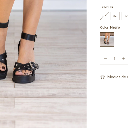
Talle:
38
35
36
37
Color:
Negro
Medios de 