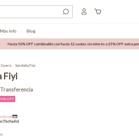
Más info
Blog
a 50% OFF combinable con hasta 12 cuotas sin interés o 25% OFF extra por transfe
Cuero
.
Sandalia Fiyi
 Fiyi
20
% OFF
es