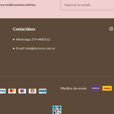
e y recibí nuestras ofertas.
Contactános
► Email:
hola@alucinna.com.ar
Medios de envío