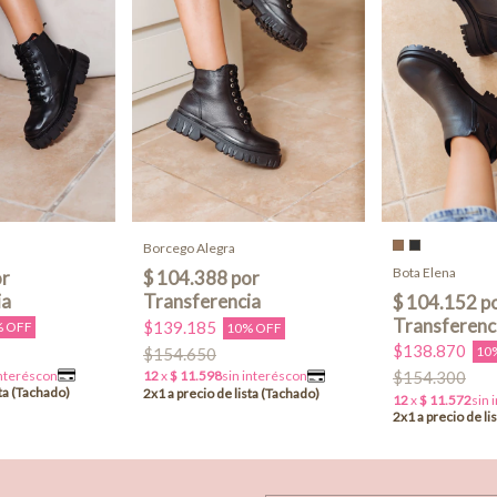
Borcego Alegra
Bota Elena
$139.185
% OFF
10% OFF
$138.870
10
$154.650
$154.300