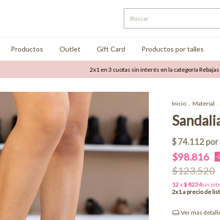
Productos
Outlet
Gift Card
Productos por talles
2x1 en 3 cuotas sin interés en la categoría Rebajas
Hast
Inicio
.
Material
.
Sandalia
$98.816
-
$123.520
Ver más detall