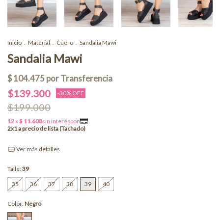
Inicio
.
Material
.
Cuero
.
Sandalia Mawi
Sandalia Mawi
$139.300
-
30
% OFF
$199.000
Ver más detalles
Talle:
39
35
36
37
38
39
40
Color:
Negro