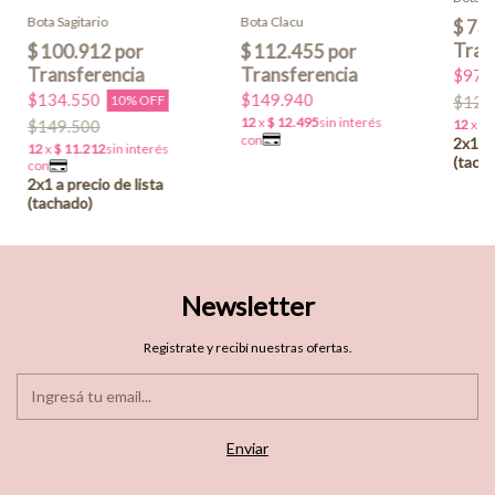
Bota Sagitario
Bota Clacu
$97.
$134.550
$149.940
10% OFF
$122
$149.500
Newsletter
Registrate y recibí nuestras ofertas.