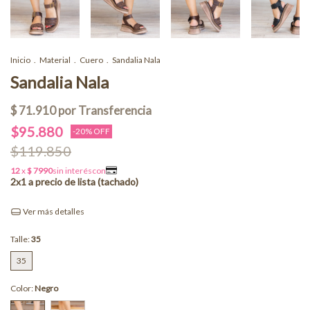
Inicio
.
Material
.
Cuero
.
Sandalia Nala
Sandalia Nala
$95.880
-
20
% OFF
$119.850
Ver más detalles
Talle:
35
35
Color:
Negro