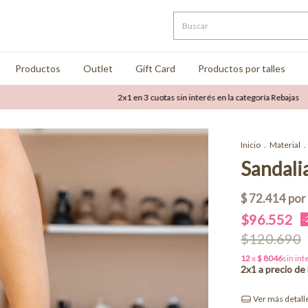
Productos
Outlet
Gift Card
Productos por talles
2x1 en 3 cuotas sin interés en la categoría Rebajas
Hasta 
Inicio
.
Material
.
Sandali
$96.552
-
$120.690
Ver más detall