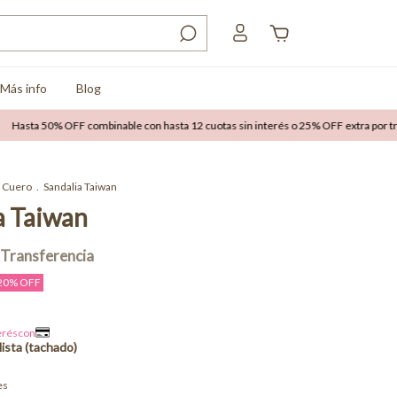
Más info
Blog
50% OFF combinable con hasta 12 cuotas sin interés o 25% OFF extra por transfere
Cuero
.
Sandalia Taiwan
a Taiwan
20
% OFF
es