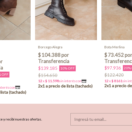
Bota Merlina
Borcego Alegra
$97.936
$139.185
20%
10% OFF
% OFF
$122.420
$154.650
e y recibí nuestras ofertas.