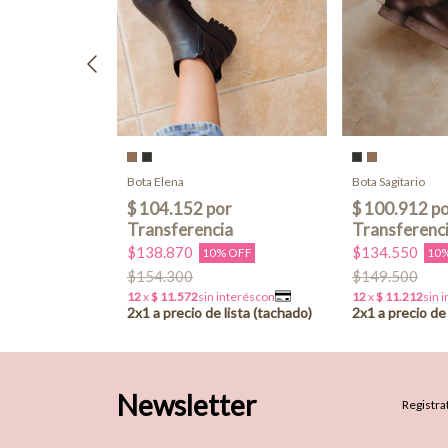
Bota Elena
Bota Sagitario
$138.870
$134.550
10% OFF
10
OFF
$154.300
$149.500
Newsletter
Registrat