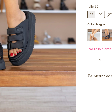
Talle:
35
35
36
37
Color:
Negro
¡No te lo pierda
Medios de 