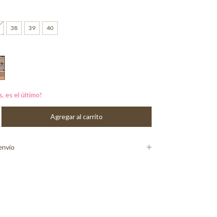
38
39
40
s, es el último!
envío