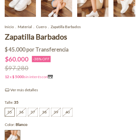
Inicio
.
Material
.
Cuero
.
Zapatilla Barbados
Zapatilla Barbados
$60.000
-
38
% OFF
$97.280
Ver más detalles
Talle:
35
35
36
37
38
39
40
Color:
Blanco