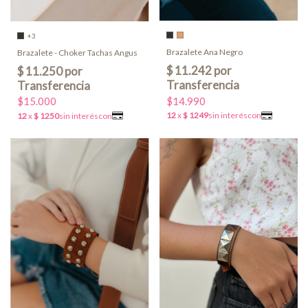
+3
Brazalete Ana Negro
Brazalete - Choker Tachas Angus
$14.990
$15.000