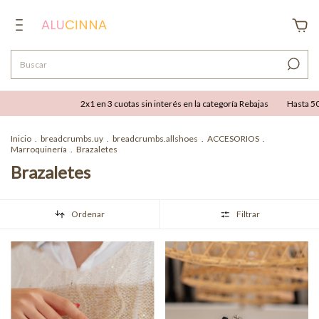
2x1 en 3 cuotas sin interés en la categoría Rebajas
Hasta 50% OFF combinable 
Inicio
.
breadcrumbs.uy
.
breadcrumbs.allshoes
.
ACCESORIOS
.
Marroquinería
.
Brazaletes
Brazaletes
Ordenar
Filtrar