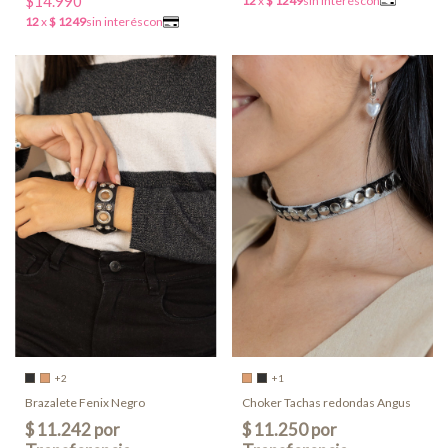
$14.990
+2
+1
Brazalete Fenix Negro
Choker Tachas redondas Angus