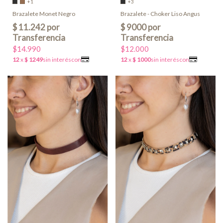
+1
+3
Brazalete Monet Negro
Brazalete - Choker Liso Angus
$14.990
$12.000