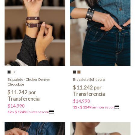
+2
Brazalete Sol Negro
Brazalete - Choker Denver
Chocolate
$14.990
$14.990