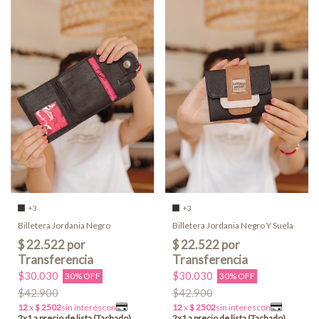
+3
+3
Billetera Jordania Negro
Billetera Jordania Negro Y Suela
$30.030
$30.030
30% OFF
30% OFF
$42.900
$42.900