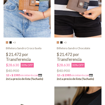
+3
+3
Billetera Sandro Croco Suela
Billetera Sandro Chocolate
$28.630
$28.630
30% OFF
30% OFF
$40.900
$40.900