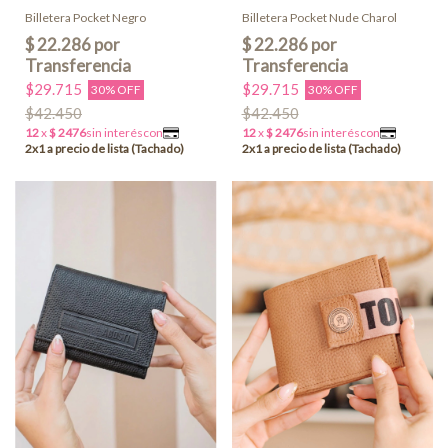
Billetera Pocket Negro
Billetera Pocket Nude Charol
$29.715
$29.715
30% OFF
30% OFF
$42.450
$42.450