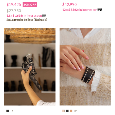
$19.425
$42.990
30% OFF
$27.750
+2
+1