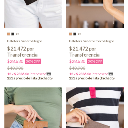
+3
+3
Billetera Sandro Negro
Billetera Sandro Croco Negro
$28.630
$28.630
30% OFF
30% OFF
$40.900
$40.900