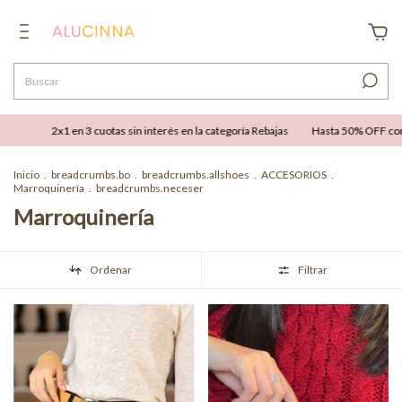
uotas sin interés en la categoría Rebajas
Hasta 50% OFF combinable con hasta 12 
Inicio
.
breadcrumbs.bo
.
breadcrumbs.allshoes
.
ACCESORIOS
.
Marroquinería
.
breadcrumbs.neceser
Marroquinería
Ordenar
Filtrar