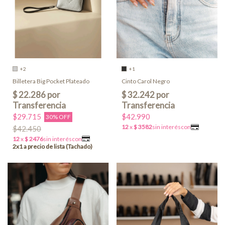
+2
+1
Billetera Big Pocket Plateado
Cinto Carol Negro
$29.715
$42.990
30% OFF
$42.450