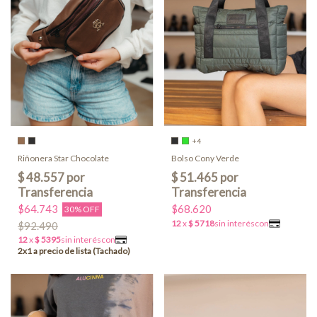
+4
Riñonera Star Chocolate
Bolso Cony Verde
$64.743
$68.620
30% OFF
$92.490