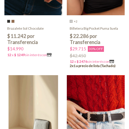
+2
Billetera Big Pocket Puma Suela
Brazalete Sol Chocolate
$29.715
$14.990
30% OFF
$42.450