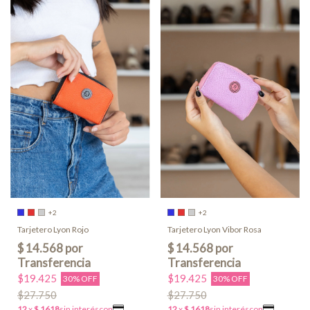
+2
+2
Tarjetero Lyon Rojo
Tarjetero Lyon Vibor Rosa
$19.425
$19.425
30% OFF
30% OFF
$27.750
$27.750