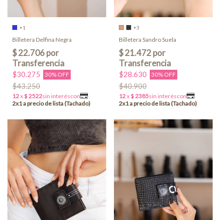
+1
+3
Billetera Delfina Negra
Billetera Sandro Suela
$30.275
$28.630
30% OFF
30% OFF
$43.250
$40.900