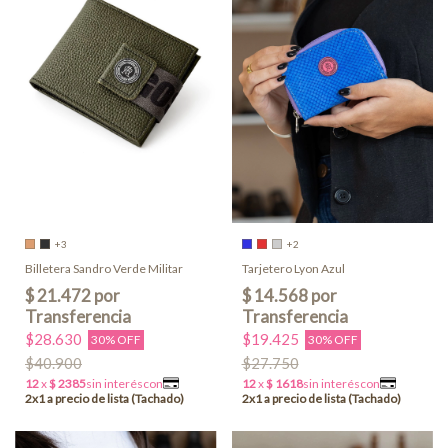
+3
+2
Billetera Sandro Verde Militar
Tarjetero Lyon Azul
$28.630
$19.425
30% OFF
30% OFF
$40.900
$27.750