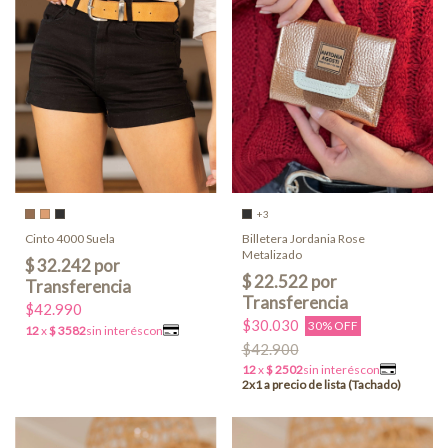
+3
Billetera Jordania Rose
Cinto 4000 Suela
Metalizado
$42.990
$30.030
30% OFF
$42.900